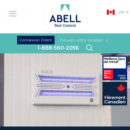
FR
|
Connexion Client
Trouvez votre location
|
1-888-560-2056