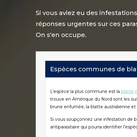
Si vous aviez eu des infestatio
réponses urgentes sur ces parasi
On s'en occupe.
Espèces communes de blat
L’espèce la plus commune est la
blatte
trouve en Amérique du Nord sont les sui
brune enfumée, la blatte australienne et
Si vous soupçonnez une infestation de bl
antiparasitaire qui pourra identifier l’e