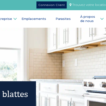
Trouvez votre locati
Connexion Client
À propos
treprise
Emplacements
Parasites
de nous
 blattes