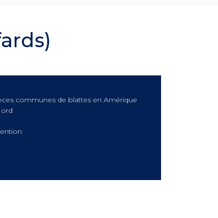
fards)
èces communes de blattes en Amérique
Nord
ention