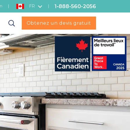
1-888-560-2056
on
|
|
FR
Obtenez un devis gratuit