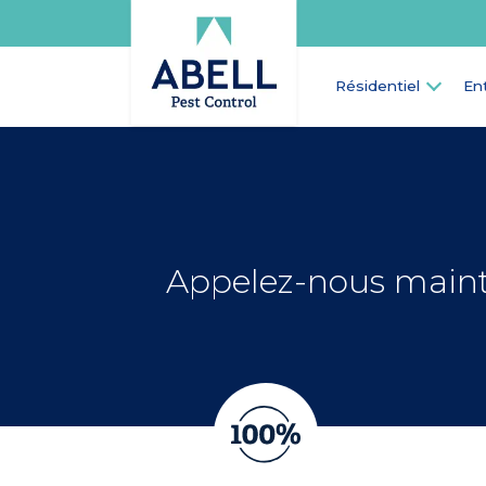
Résidentiel
En
Appelez-nous maint