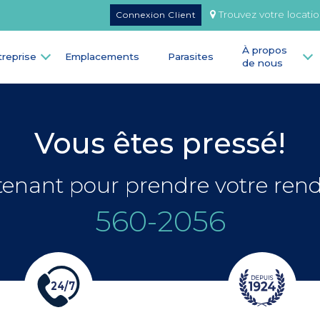
Trouvez votre locati
Connexion Client
À propos
treprise
Emplacements
Parasites
de nous
Vous êtes pressé!
enant pour prendre votre ren
560-2056
2
4
/
7