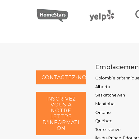
Emplacemen
CONTACTEZ-NOUS AU
Colombie britanniqu
Alberta
Saskatchewan
INSCRIVEZ
Manitoba
VOUS À
NOTRE
Ontario
LETTRE
Québec
D'INFORMATI
ON
Terre-Neuve
Île-du-Prince-Édouar