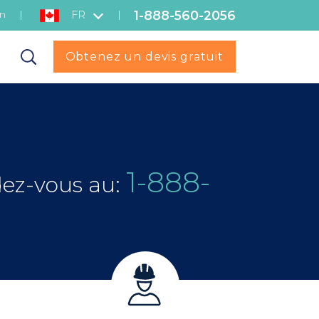
1-888-560-2056
on
|
|
FR
Obtenez un devis gratuit
1-888-
dez-vous au: