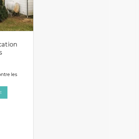
ication
s
ontre les
E