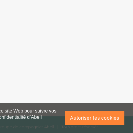
 ce site Web pour suivre vos
nfidentialité d’Abell
Autoriser les cookies
 Groupe de compagnies Abell
|
Tous droits réservés