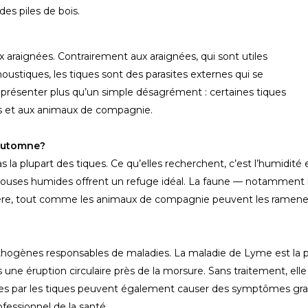
des piles de bois.
 araignées. Contrairement aux araignées, qui sont utiles
ustiques, les tiques sont des parasites externes qui se
eprésenter plus qu’un simple désagrément : certaines tiques
s et aux animaux de compagnie.
’automne?
la plupart des tiques. Ce qu’elles recherchent, c’est l’humidité 
pelouses humides offrent un refuge idéal. La faune — notamment le
rière, tout comme les animaux de compagnie peuvent les ramener à
hogènes responsables de maladies. La maladie de Lyme est la p
s une éruption circulaire près de la morsure. Sans traitement, elle
ises par les tiques peuvent également causer des symptômes gr
fessionnel de la santé.