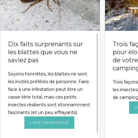
Dix faits surprenants sur
Trois f
les blattes que vous ne
pour élo
saviez pas
de votr
campin
Soyons honnêtes, les blattes ne sont
les invités préférés de personne. Faire
Trois façon
face à une infestation peut être un
les insect
casse-tête total, mais ces petits
de campin
insectes résilients sont étonnamment
L
fascinants (et un peu effrayants).
LISEZ DAVANTAGE