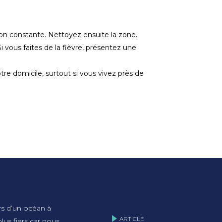
sion constante. Nettoyez ensuite la zone.
 vous faites de la fièvre, présentez une
tre domicile, surtout si vous vivez près de
ers d’un océan à
ARTICLE
lus fiers car nous