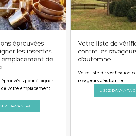
açons éprouvées
Votre liste de vérif
igner les insectes
contre les ravageur
e emplacement de
d’automne
g
Votre liste de vérification c
ravageurs d’automne
s éprouvées pour éloigner
es de votre emplacement
LISEZ DAVANTAG
g
ISEZ DAVANTAGE