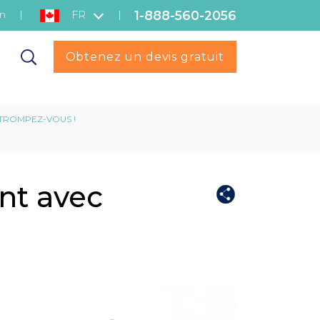
1-888-560-2056
on
|
|
FR
Obtenez un devis gratuit
ÉTROMPEZ-VOUS !
ent avec