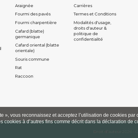
Araignée
Carrières
Fourmi des pavés
Termes et Conditions
Fourmi charpentière
Modalités d'usage,
droits d'auteur &
Cafard (blatte)
politique de
germanique
confidentialité
Cafard oriental (blatte
d
orientale)
Souris commune
Rat
Raccoon
pte », vous reconnaissez et acceptez l’utilisation de cookies par
es cookies à d’autres fins comme décrit dans la déclaration de co
Droit d’auteur 2026 -