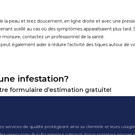
ès de la peau et tirez doucement, en ligne droite et avec une pres
enant scellé au cas où des symptômes apparaîtraient plus tard. Si
 morsure, contactez un professionnel de la santé.
e peut également aider à réduire l’activité des tiques autour de vo
une infestation?
e formulaire d’estimation gratuite!
es services de qualité protégeant ainsi sa clientèle et leurs usag
et des ressources d'un fournisseur national. Nous sommes encore p