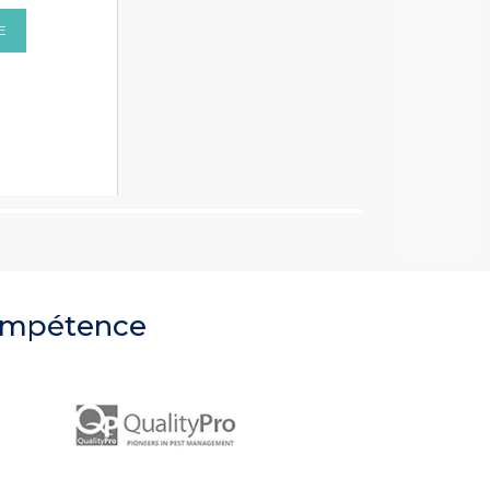
E
compétence