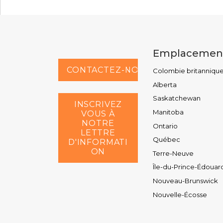
Emplacemen
CONTACTEZ-NOUS AU
Colombie britanniqu
Alberta
Saskatchewan
INSCRIVEZ
Manitoba
VOUS À
NOTRE
Ontario
LETTRE
Québec
D'INFORMATI
ON
Terre-Neuve
Île-du-Prince-Édouar
Nouveau-Brunswick
Nouvelle-Écosse