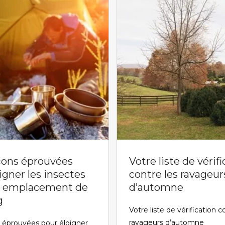
açons éprouvées
Votre liste de vérif
igner les insectes
contre les ravageur
e emplacement de
d’automne
g
Votre liste de vérification c
ravageurs d’automne
s éprouvées pour éloigner