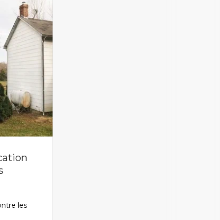
ication
s
ontre les