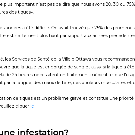
plus important n’est pas de dire que nous avons 20, 30 ou 75% 
ures des tiques».
res années a été difficile. On avait trouvé que 75% des promeneur
fre est nettement plus haut par rapport aux années précédentes 
été, les Services de Santé de la Ville d’Ottawa vous recommand
uvre que la tique est engorgée de sang et aussi si la tique a été
là de 24 heures nécessitent un traitement médical tel que l’usa
nt par la fatigue, des maux de tête, des douleurs musculaires et
station de tiques est un problème grave et constitue une priorit
euillez cliquer
ici.
une infestation?