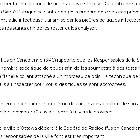
ment d’infestations de tiques à travers le pays. Ce problème ala
la Santé Publique se sont engagés à prendre des mesures prévent
aladie infectieuse transmise par les piqûres de tiques infecté
 résistants afin de les tester et les analyser.
ffusion Canadienne (SRC) rapporte que les Responsables de la San
n nombre spécifique de tiques afin de les soumettre à des tests 
de flanelle collant attaché à un morceau de bois. La technique de la
 puis à l'inspecter pour voir si des tiques se sont accrochées.
intention de traiter le problème des tiques dès le début de son a
ière, environ 370 cas de Lyme à travers la province.
la ville d’Ottawa déclare à la Société de Radiodiffusion Canadie
responsables de la ville font est très important.